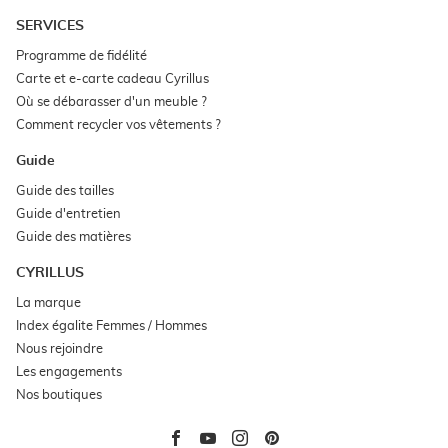
fenêtre)
dans
nouvelle
une
fenêtre)
SERVICES
nouvelle
fenêtre)
(ouvre
Programme de fidélité
dans
(ouvre
Carte et e-carte cadeau Cyrillus
une
dans
nouvelle
(ouvre
Où se débarasser d'un meuble ?
une
fenêtre)
dans
nouvelle
(ouvre
Comment recycler vos vêtements ?
une
fenêtre)
dans
nouvelle
une
fenêtre)
Guide
nouvelle
fenêtre)
(ouvre
Guide des tailles
dans
(ouvre
Guide d'entretien
une
dans
nouvelle
(ouvre
Guide des matières
une
fenêtre)
dans
nouvelle
une
fenêtre)
CYRILLUS
nouvelle
fenêtre)
(ouvre
La marque
dans
(ouvre
Index égalite Femmes / Hommes
une
dans
nouvelle
(ouvre
Nous rejoindre
une
fenêtre)
dans
nouvelle
(ouvre
Les engagements
une
fenêtre)
dans
nouvelle
(ouvre
Nos boutiques
une
fenêtre)
dans
nouvelle
une
fenêtre)
nouvelle
Aller
Aller
Aller
Aller