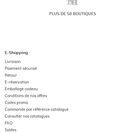
PLUS DE 50 BOUTIQUES
E-Shopping
(ouvre
Livraison
dans
(ouvre
Paiement sécurisé
une
dans
nouvelle
(ouvre
Retour
une
fenêtre)
dans
nouvelle
(ouvre
E-réservation
une
fenêtre)
dans
nouvelle
(ouvre
Emballage cadeau
une
fenêtre)
dans
nouvelle
(ouvre
Conditions de nos offres
une
fenêtre)
dans
nouvelle
(ouvre
Codes promo
une
fenêtre)
dans
nouvelle
(ouvre
Commande par référence catalogue
une
fenêtre)
dans
nouvelle
(ouvre
Consulter nos catalogues
une
fenêtre)
dans
nouvelle
(ouvre
FAQ
une
fenêtre)
dans
nouvelle
(ouvre
Soldes
une