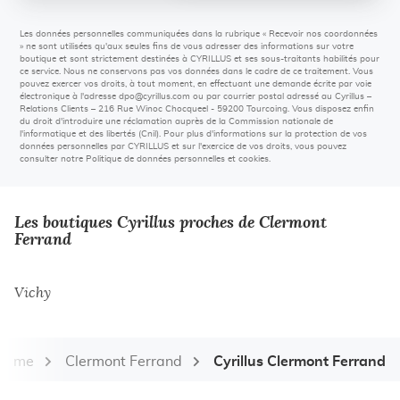
Les données personnelles communiquées dans la rubrique « Recevoir nos coordonnées
» ne sont utilisées qu'aux seules fins de vous adresser des informations sur votre
boutique et sont strictement destinées à CYRILLUS et ses sous-traitants habilités pour
ce service. Nous ne conservons pas vos données dans le cadre de ce traitement. Vous
pouvez exercer vos droits, à tout moment, en effectuant une demande écrite par voie
électronique à l'adresse
dpo@cyrillus.com
ou par courrier postal adressé au Cyrillus –
Relations Clients – 216 Rue Winoc Chocqueel - 59200 Tourcoing. Vous disposez enfin
du droit d'introduire une réclamation auprès de la Commission nationale de
l'informatique et des libertés (Cnil). Pour plus d'informations sur la protection de vos
données personnelles par CYRILLUS et sur l'exercice de vos droits, vous pouvez
consulter notre Politique de données personnelles et cookies.
Les boutiques Cyrillus proches de Clermont
Ferrand
Vichy
Dôme
Clermont Ferrand
Cyrillus Clermont Ferrand