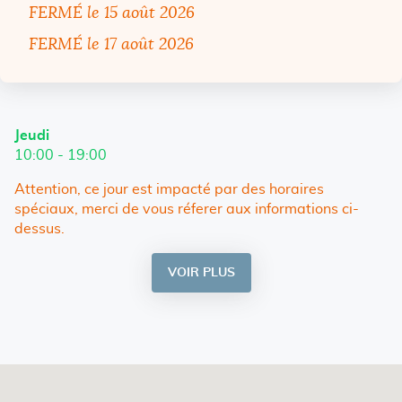
FERMÉ
le 15 août 2026
FERMÉ
le 17 août 2026
Horaires
Lundi
Mardi
Mercredi
Horaires
Jeudi
d'ouverture
10:00
10:00
10:00
-
-
-
19:00
19:00
19:00
d'ouverture
10:00
-
19:00
d'aujourd'hui
Attention, ce jour est impacté par des horaires
spéciaux, merci de vous réferer aux informations ci-
dessus.
Vendredi
Samedi
Dimanche
VOIR PLUS
ET
10:00
10:00
Fermé
-
-
19:00
19:00
LES
HORAIRES
D'OUVERTURE
DU
POINT
DE
VENTE
CYRILLUS