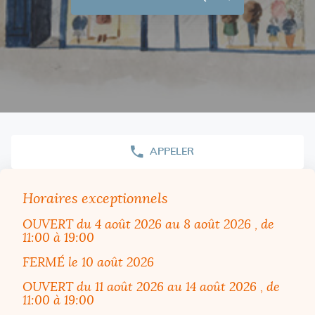
VOIR
SUR
LA
CARTE
APPELER
AFFICHER
LE
NUMÉRO
DE
Horaires exceptionnels
TÉLÉPHONE
DU
OUVERT
du 4 août 2026 au 8 août 2026
, de
POINT
DE
11:00 à 19:00
VENTE
CYRILLUS
FERMÉ
le 10 août 2026
CLERMONT
FERRAND
OUVERT
du 11 août 2026 au 14 août 2026
, de
11:00 à 19:00