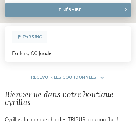
vente
Cyrillus
ITINÉRAIRE
JUSQU'AU
POINT
DE
VENTE
CYRILLUS
PARKING
CLERMONT
FERRAND
Parking CC Jaude
RECEVOIR
RECEVOIR LES COORDONNÉES
LES
COORDONNÉES
Bienvenue dans votre boutique
cyrillus
Cyrillus, la marque chic des TRIBUS d’aujourd’hui !