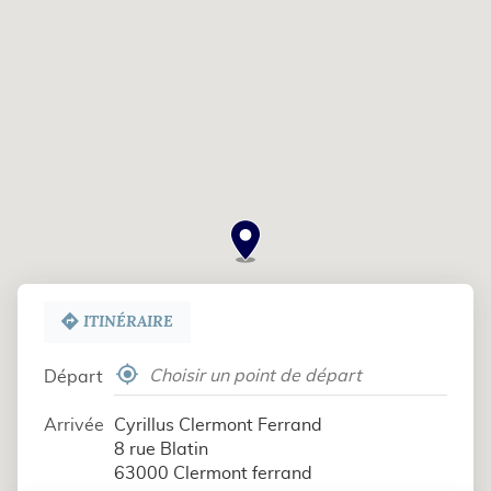
CLERMONT
FERRAND
ITINÉRAIRE
,
Départ
trouver
un
Arrivée
Cyrillus Clermont Ferrand
point
8 rue Blatin
de
63000 Clermont ferrand