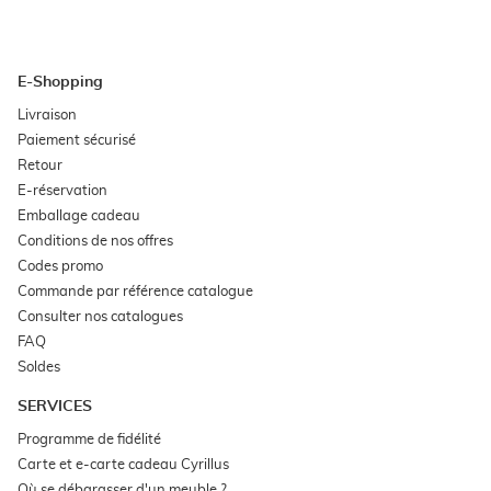
E-Shopping
(ouvre
Livraison
dans
(ouvre
Paiement sécurisé
une
dans
nouvelle
(ouvre
Retour
une
fenêtre)
dans
nouvelle
(ouvre
E-réservation
une
fenêtre)
dans
nouvelle
(ouvre
Emballage cadeau
une
fenêtre)
dans
nouvelle
(ouvre
Conditions de nos offres
une
fenêtre)
dans
nouvelle
(ouvre
Codes promo
une
fenêtre)
dans
nouvelle
(ouvre
Commande par référence catalogue
une
fenêtre)
dans
nouvelle
(ouvre
Consulter nos catalogues
une
fenêtre)
dans
nouvelle
(ouvre
FAQ
une
fenêtre)
dans
nouvelle
(ouvre
Soldes
une
fenêtre)
dans
nouvelle
une
fenêtre)
SERVICES
nouvelle
fenêtre)
(ouvre
Programme de fidélité
dans
(ouvre
Carte et e-carte cadeau Cyrillus
une
dans
nouvelle
(ouvre
Où se débarasser d'un meuble ?