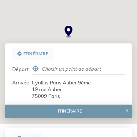
ITINÉRAIRE
,
Départ
trouver
un
Arrivée
Cyrillus Paris Auber 9ème
point
19 rue Auber
de
75009 Paris
vente
Cyrillus
ITINÉRAIRE
JUSQU'AU
POINT
DE
VENTE
CYRILLUS