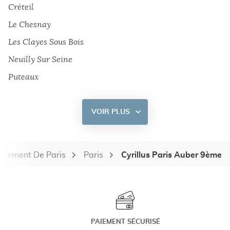
Créteil
Le Chesnay
Les Clayes Sous Bois
Neuilly Sur Seine
Puteaux
VOIR PLUS
DE
POINTS
DE
VENTE
DE
tement De Paris
Paris
Cyrillus Paris Auber 9ème
CYRILLUS
PAIEMENT SÉCURISÉ