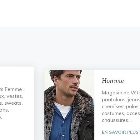
Homme
ts Femme :
Magasin de Vêt
x, vestes,
pantalons, jean
ts, sweats,
chemises, polos, 
eans,
costumes, acces
,
chaussures...
EN SAVOIR PLUS