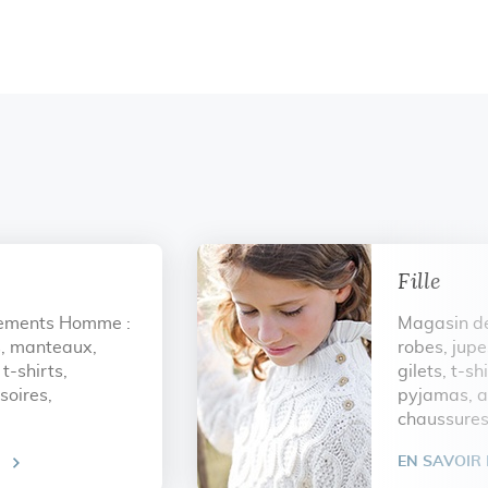
Fille
ements Homme :
Magasin de
s, manteaux,
robes, jupe
t-shirts,
gilets, t-sh
soires,
pyjamas, a
chaussures.
EN SAVOIR