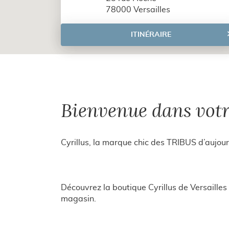
de
78000 Versailles
vente
Cyrillus
ITINÉRAIRE
JUSQU'AU
POINT
DE
VENTE
CYRILLUS
VERSAILLES
Bienvenue dans votr
Cyrillus, la marque chic des TRIBUS d’aujour
Découvrez la boutique Cyrillus de Versaille
magasin.