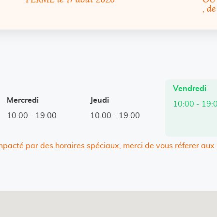
FERMÉ
le 17 août 2026
OU
, d
Horaires
Vendredi
d'ouverture
Mercredi
Jeudi
10:00
-
19:
d'aujourd'hu
10:00
-
19:00
10:00
-
19:00
impacté par des horaires spéciaux, merci de vous réferer aux