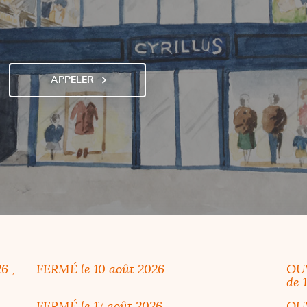
APPELER
AFFICHER
LE
NUMÉRO
DE
TÉLÉPHONE
DU
POINT
DE
VENTE
CYRILLUS
VERSAILLES
26
,
FERMÉ
le 10 août 2026
OU
de 