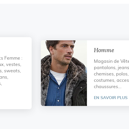
Homme
ts Femme :
Magasin de Vêt
x, vestes,
pantalons, jean
ts, sweats,
chemises, polos, 
eans,
costumes, acces
,
chaussures...
EN SAVOIR PLUS