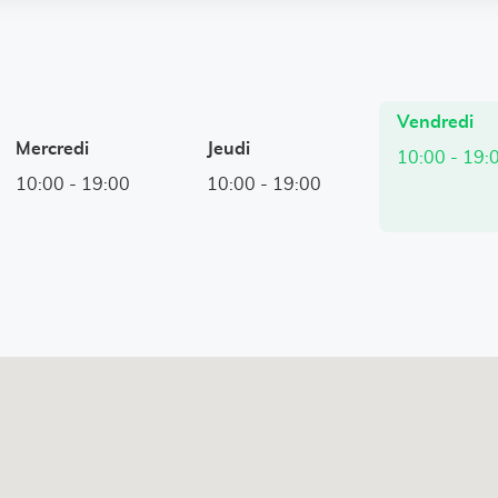
Horaires
Vendredi
d'ouverture
Mercredi
Jeudi
10:00
-
19:
d'aujourd'hu
10:00
-
19:00
10:00
-
19:00