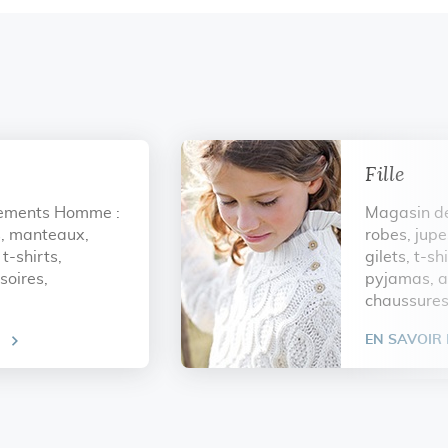
Fille
ements Homme :
Magasin de
s, manteaux,
robes, jupe
t-shirts,
gilets, t-sh
soires,
pyjamas, a
chaussures.
EN SAVOIR