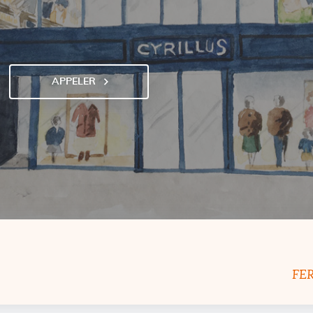
APPELER
AFFICHER
LE
NUMÉRO
DE
TÉLÉPHONE
DU
POINT
DE
VENTE
CYRILLUS
RENNES
FE