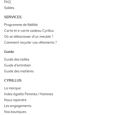
nouvelle
(ouvre
FAQ
une
fenêtre)
dans
nouvelle
(ouvre
Soldes
une
fenêtre)
dans
nouvelle
une
fenêtre)
SERVICES
nouvelle
fenêtre)
(ouvre
Programme de fidélité
dans
(ouvre
Carte et e-carte cadeau Cyrillus
une
dans
nouvelle
(ouvre
Où se débarasser d'un meuble ?
une
fenêtre)
dans
nouvelle
(ouvre
Comment recycler vos vêtements ?
une
fenêtre)
dans
nouvelle
une
fenêtre)
Guide
nouvelle
fenêtre)
(ouvre
Guide des tailles
dans
(ouvre
Guide d'entretien
une
dans
nouvelle
(ouvre
Guide des matières
une
fenêtre)
dans
nouvelle
une
fenêtre)
CYRILLUS
nouvelle
fenêtre)
(ouvre
La marque
dans
(ouvre
Index égalite Femmes / Hommes
une
dans
nouvelle
(ouvre
Nous rejoindre
une
fenêtre)
dans
nouvelle
(ouvre
Les engagements
une
fenêtre)
dans
nouvelle
(ouvre
Nos boutiques
une
fenêtre)
dans