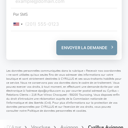
Par SMS
ENVOYER LA DEMANDE
Les données personnelles communiquées dans la rubrique « Recevoir nos coordonnées
» ne sont utilisées qu'aux seules fins de vous adresser des informations sur votre
boutique et sont strictement destinées à CYRILLUS et ses sous-traitants habilités pour
ce service. Nous ne conservons pas vos données dans le cadre de ce traitement. Vous
pouvez exercer vos droits, à tout moment, en effectuant une demande écrite par voie
électronique à l'adresse
dpo@cyrillus.com
ou par courrier postal adressé au Cyrillus –
Relations Clients – 216 Rue Winoc Chocqueel - 59200 Tourcoing. Vous disposez enfin
du droit d'introduire une réclamation auprès de la Commission nationale de
l'informatique et des libertés (Cnil). Pour plus d'informations sur la protection de vos
données personnelles par CYRILLUS et sur l'exercice de vos droits, vous pouvez
consulter notre Politique de données personnelles et cookies.
te D'Azur
Vaucluse
Avignon
Cyrillus Avignon