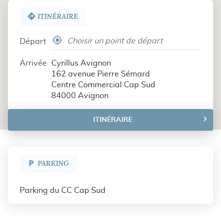
ITINÉRAIRE
,
Départ
trouver
un
Arrivée
Cyrillus Avignon
point
162 avenue Pierre Sémard
de
Centre Commercial Cap Sud
vente
84000 Avignon
Cyrillus
ITINÉRAIRE
JUSQU'AU
POINT
DE
VENTE
CYRILLUS
PARKING
AVIGNON
Parking du CC Cap Sud