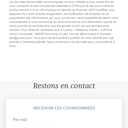
Les données personnelles communiquées ne sont utilisées qu'aux seules fins de
vous contacter et sont strictement destinées à CYRILLUS et ses sous-traitants.
Conformément à la loi Informatique et Libertés du 6 janvier 1978 modifiée, vous
disposez d'un droit d'accès, d'opposition, de rectification, de limitation et de
suppression des informations qui vous concernent, de la possibilité de retirer votre
consentement à tout moment et du droit d'introduire une réclamation auprès de
votre autorité de contrôle ainsi que d'organiser le sort de vos données post-
mortem. Pour l'exercer, adressez-vous à Cyrillus – Relations Clients – 216 Rue
Winoc Chocqueel - 59200 Tourcoing, ou par courrier électronique à l'adresse
dpo@cyrillus.com
. Vous pourrez être amené à justifier de votre identité par voie
postale, à l'adresse précitée. Nous conservons vos données pour une durée de 3
mois.
Restons en contact
RECEVOIR LES COORDONNÉES
Par mail