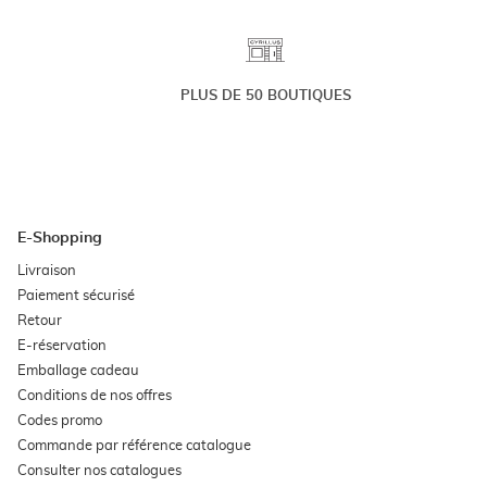
PLUS DE 50 BOUTIQUES
E-Shopping
(ouvre
Livraison
dans
(ouvre
Paiement sécurisé
une
dans
nouvelle
(ouvre
Retour
une
fenêtre)
dans
nouvelle
(ouvre
E-réservation
une
fenêtre)
dans
nouvelle
(ouvre
Emballage cadeau
une
fenêtre)
dans
nouvelle
(ouvre
Conditions de nos offres
une
fenêtre)
dans
nouvelle
(ouvre
Codes promo
une
fenêtre)
dans
nouvelle
(ouvre
Commande par référence catalogue
une
fenêtre)
dans
nouvelle
(ouvre
Consulter nos catalogues
une
fenêtre)
dans