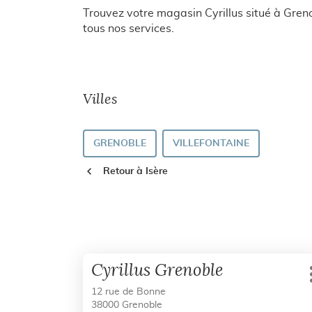
Trouvez votre magasin Cyrillus situé à Gren
tous nos services.
Villes
GRENOBLE
VILLEFONTAINE
Retour à Isère
Appuyer
Point
Cyrillus Grenoble
sur
de
la
12 rue de Bonne
vente
38000 Grenoble
touche