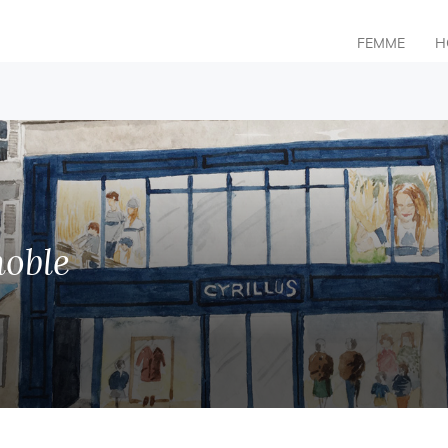
FEMME
H
oble