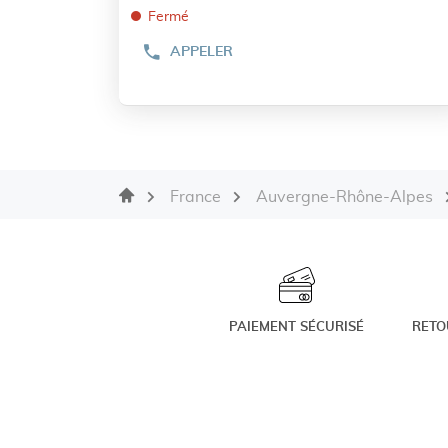
ENTRÉE
:
Fermé
pour
APPELER
obtenir
AFFICHER
LE
de
NUMÉRO
plus
DE
TÉLÉPHONE
amples
DU
informations
POINT
DE
VENTE
Accueil
France
Auvergne-Rhône-Alpes
CYRILLUS
GRENOBLE
PAIEMENT SÉCURISÉ
RETO